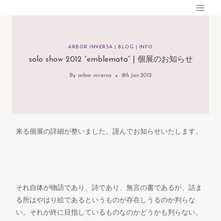
内
容
を
ス
ARBOR INVERSA
|
BLOG
|
INFO
キ
solo show 2012 “emblemata” | 個展のお知らせ
ッ
By
arbor inversa
8th.Jan.2012
プ
来る個展の詳細が整いました。謹んでお知らせいたします。
それ自体が物語であり、詩であり、無言の書であるが、詰ま
る所はやはり絵であるというものが存在しうるのか判らな
い。それが終に目指しているものなのかどうかも判らない。