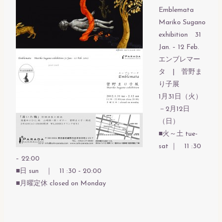
Emblemata
Mariko Sugano
exhibition 31
Jan. – 12 Feb.
エンブレマー
タ | 菅野ま
り子展
1月31日（火）
－2月12日
（日）
■火～土 tue-
sat ｜ 11 :30
– 22:00
■日 sun ｜ 11 :30 ‐ 20:00
■月曜定休 closed on Monday