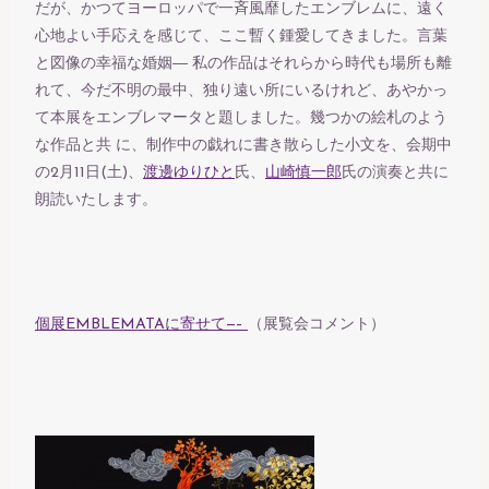
だが、かつてヨーロッパで一斉風靡したエンブレムに、遠く
心地よい手応えを感じて、ここ暫く鍾愛してきました。言葉
と図像の幸福な婚姻― 私の作品はそれらから時代も場所も離
れて、今だ不明の最中、独り遠い所にいるけれど、あやかっ
て本展をエンブレマータと題しました。幾つかの絵札のよう
な作品と共 に、制作中の戯れに書き散らした小文を、会期中
の2月11日(土)、
渡邊ゆりひと
氏、
山崎慎一郎
氏の演奏と共に
朗読いたします。
個展EMBLEMATAに寄せて—–
（展覧会コメント）