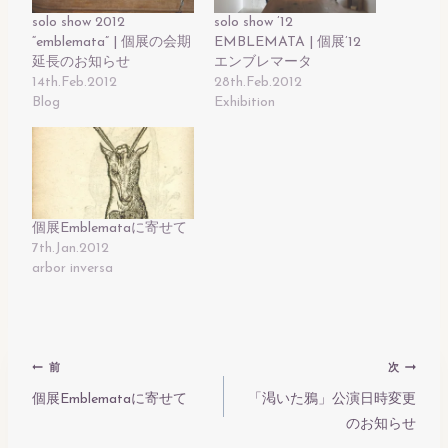
solo show 2012
solo show ’12
“emblemata” | 個展の会期
EMBLEMATA | 個展’12
延長のお知らせ
エンブレマータ
14th.Feb.2012
28th.Feb.2012
Blog
Exhibition
個展Emblemataに寄せて
7th.Jan.2012
arbor inversa
投
前
次
稿
個展Emblemataに寄せて
「渇いた鴉」公演日時変更
のお知らせ
ナ