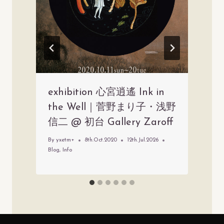
exhibition 心宮逍遙 Ink in
the Well｜菅野まり子・浅野
信二 @ 初台 Gallery Zaroff
By
yxetm+
8th.Oct.2020
12th.Jul.2026
Blog
,
Info