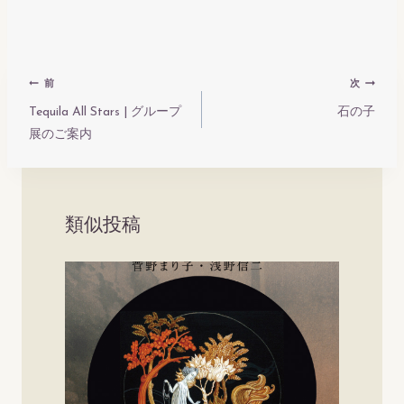
投
前
次
稿
Tequila All Stars | グループ
石の子
展のご案内
ナ
ビ
ゲ
ー
類似投稿
シ
ョ
ン
B
2