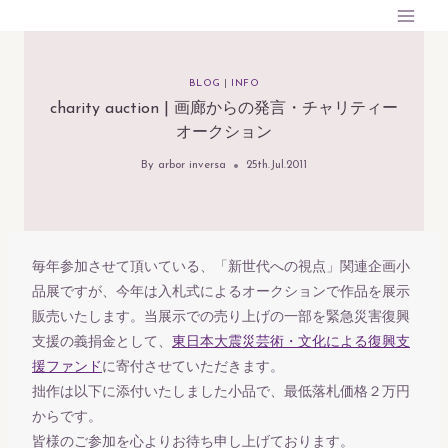
内
容
を
BLOG
|
INFO
ス
charity auction | 画廊からの発言・チャリティー
キ
オークション
ッ
プ
By
arbor inversa
25th.Jul.2011
毎年参加させて頂いている、「新世代への視点」関連企画小
品展ですが、今年は入札式によるオークションで作品を展示
販売いたします。当展示での売り上げの一部を緊急災害復興
支援の義捐金として、
東日本大震災芸術・文化による復興支
援ファンド
に寄付させていただきます。
拙作は以下に添付いたしました小品で、最低落札価格２万円
からです。
皆様のご参加を心よりお待ち申し上げております。