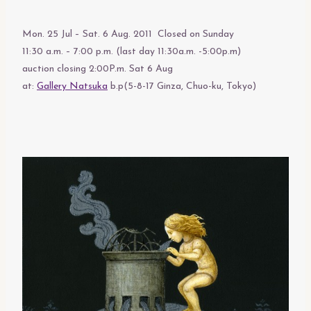
Mon. 25 Jul – Sat. 6 Aug. 2011 Closed on Sunday
11:30 a.m. – 7:00 p.m. (last day 11:30a.m. -5:00p.m)
auction closing 2:00P.m. Sat 6 Aug
at:
Gallery Natsuka
b.p(5-8-17 Ginza, Chuo-ku, Tokyo)