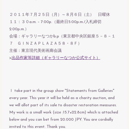
２０１１年７月２５日（月）～８月６日（土） 日曜休
１１：３０a.m. – 7:00p.（最終日5:00p.m./入札締切
2:00p.m.）
会場：ギャラリーなつかb.p（東京都中央区銀座５－８－１
７ ＧＩＮＺＡＰＬＡＺＡ５８・８Ｆ）
主催：東京現代美術画廊会議
>
出品作家等詳細（ギャラリーなつか公式サイト）
Ｉ take part in the group show "Statements from Galleries"
every year. This year it will be held as a charity auction, and
we will allot part of its sale to disaster restoration measures.
My work is a small work (size :15.7×22.8cm) which is attached
below and you can bet from 20.000 JPY. You are cordially
invited to this event. Thank you.