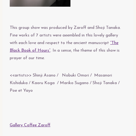
This group show was produced by Zaroff and Shoji Tanaka.
Fine works of 7 artists were aeembled in this lovely gallery
with each love and respect to the ancient manuscript
“The
Black Book of Hours”
. In a sense, the theme of this show is
prayer of our time.
<<artists>> Shinji Asano / Nobuki Omori / Masanori
Kishiduka / Kaoru Koga / Mariko Sugano / Shoji Tanaka /
Poe et Yayo
Gallery Coffee Zaroff