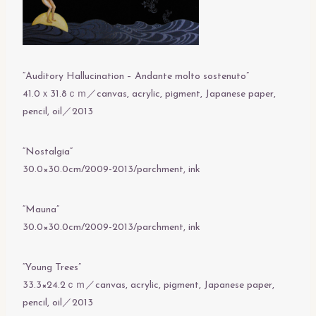
“Auditory Hallucination – Andante molto sostenuto”
41.0ｘ31.8ｃｍ／canvas, acrylic, pigment, Japanese paper,
pencil, oil／2013
“Nostalgia”
30.0×30.0cm/2009-2013/parchment, ink
“Mauna”
30.0×30.0cm/2009-2013/parchment, ink
“Young Trees”
33.3×24.2ｃｍ／canvas, acrylic, pigment, Japanese paper,
pencil, oil／2013