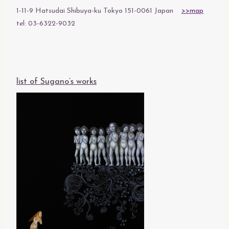
1-11-9 Hatsudai Shibuya-ku Tokyo 151-0061 Japan
>>map
tel: 03-6322-9032
list of Sugano’s works