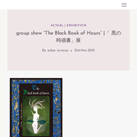
内
容
を
ACTUAL
|
EXHIBITION
ス
group show “The Black Book of Hours” |「 黒の
キ
時禱書」展
ッ
プ
By
arbor inversa
21st.Nov.2013