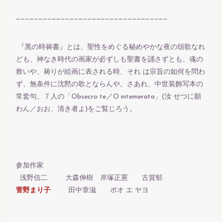
——————————————————————————————————
『黒の時祷書』とは、聖性をめぐる秘めやかな夜の頌歌なれ
ども、神なき時代の画家が必ずしも聖書を誦さずとも、魂の
救いや、祷りが絵画に表される時、それ は宗旨の如何を問わ
ず、無条件に沈黙の歌とならんや。さあれ、中世装飾写本の
常套句、７人の「Obsecro te／O intemerata」(汝 せつに願
わん／おお、清き者よ)をご覧じろう。
参加作家
浅野信二 大森伸樹 岸塚正憲 古賀郁
菅野まり子
田中章滋 ポオ エ ヤヨ