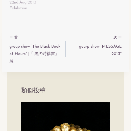
22nd.Aug.2013
Exhibition
投
前
次
稿
group show “The Black Book
gourp show “MESSAGE
of Hours” |「 黒の時禱書」
2013″
ナ
展
ビ
ゲ
ー
類似投稿
シ
ョ
ン