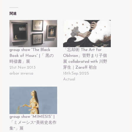
関連
group show “The Black
「忘却術 The Art for
Book of Hours” |「 黒の
Oblivion」菅野まり子個
時禱書」展
展 collabrated with 川野
21st.Nov.2013
芽生｜Zaroff 初台
arbor inversa
18th.Sep.2025
Actual
group show “MIMESIS” |
「ミメーシス~美術史名作
集~」展