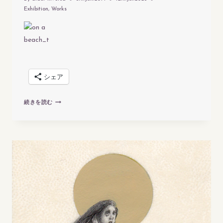
Exhibition
,
Works
シェア
GROUP
続きを読む
SHOW
“NUE
NO
TORA”|
「ぬ
え
の
虎」
展