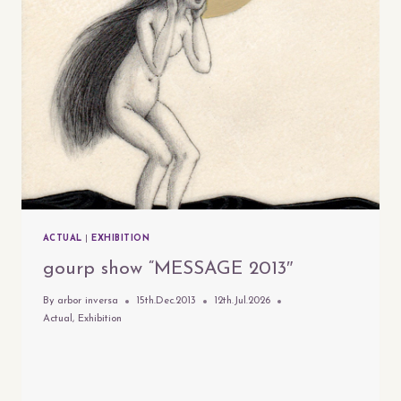
ACTUAL
|
EXHIBITION
gourp show “MESSAGE 2013″
By
arbor inversa
15th.Dec.2013
12th.Jul.2026
Actual
,
Exhibition