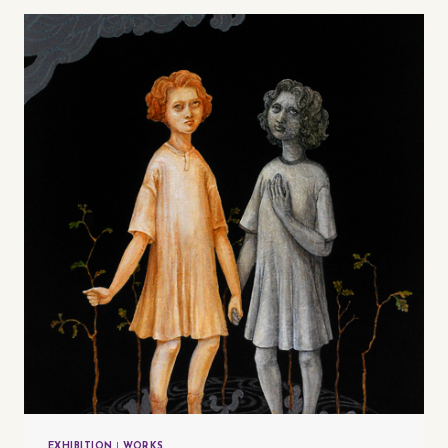
「ミ
メ
ー
シ
ス
~
美
術
史
名
作
集
~」
展
EXHIBITION
|
WORKS