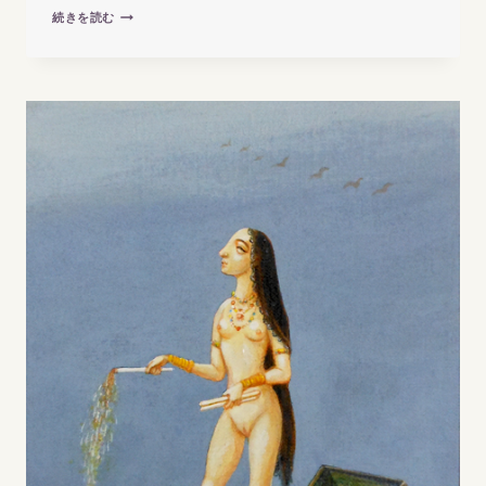
GROUP
続きを読む
SHOW
“THE
BLACK
BOOK
OF
HOURS”
|
「
黒
の
時
禱
書」
展