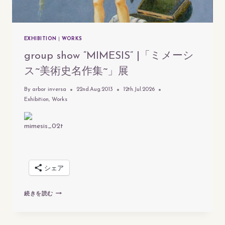
EXHIBITION
|
WORKS
group show “MIMESIS” |「ミメーシ
ス~美術史名作集~」展
By
arbor inversa
22nd.Aug.2013
12th.Jul.2026
Exhibition
,
Works
シェア
GROUP
続きを読む
SHOW
“MIMESIS”
|