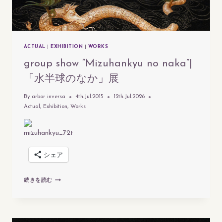
ACTUAL
|
EXHIBITION
|
WORKS
group show “Mizuhankyu no naka”|
「水半球のなか」展
By
arbor inversa
4th.Jul.2015
12th.Jul.2026
Actual
,
Exhibition
,
Works
シェア
GROUP
続きを読む
SHOW
“MIZUHANKYU
NO
NAKA”|