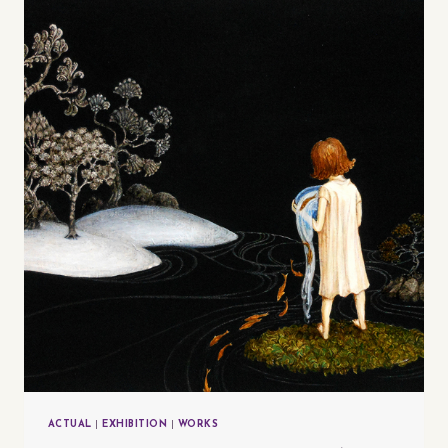
「水
半
球
の
な
か」
展
ACTUAL
|
EXHIBITION
|
WORKS