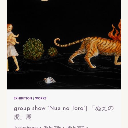
「孤
島
に
て」
EXHIBITION
|
WORKS
group show “Nue no Tora”| 「ぬえの
虎」展
By
arbor inversa
6th.Jun.2014
12th.Jul.2026