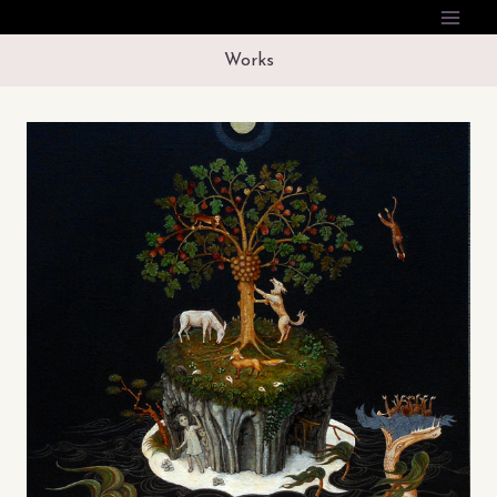
内
容
Works
を
ス
キ
ッ
プ