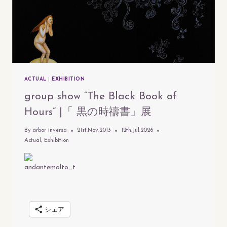
ACTUAL
|
EXHIBITION
group show “The Black Book of
Hours” |「 黒の時禱書」展
By
arbor inversa
21st.Nov.2013
12th.Jul.2026
Actual
,
Exhibition
シェア