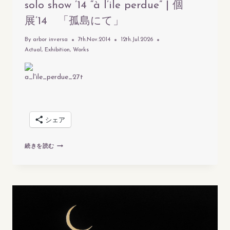
solo show ’14 “à l’ile perdue” | 個
展’14 「孤島にて」
By
arbor inversa
7th.Nov.2014
12th.Jul.2026
Actual
,
Exhibition
,
Works
シェア
SOLO
続きを読む
SHOW
’14
“À
L’ILE
PERDUE”
|
個
展’14